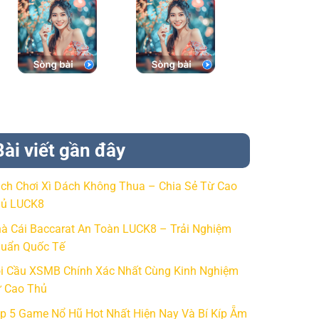
Bài viết gần đây
ch Chơi Xì Dách Không Thua – Chia Sẻ Từ Cao
ủ LUCK8
à Cái Baccarat An Toàn LUCK8 – Trải Nghiệm
uẩn Quốc Tế
i Cầu XSMB Chính Xác Nhất Cùng Kinh Nghiệm
 Cao Thủ
p 5 Game Nổ Hũ Hot Nhất Hiện Nay Và Bí Kíp Ẵm