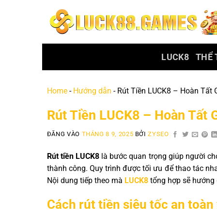
LUCK8
THỂ
Home
-
Hướng dẫn
-
Rút Tiền LUCK8 – Hoàn Tất G
Rút Tiền LUCK8 – Hoàn Tất G
ĐĂNG VÀO
THÁNG 8 9, 2025
BỞI
ZYSEO
Rút tiền LUCK8
là bước quan trọng giúp người ch
thành công. Quy trình được tối ưu để thao tác nh
Nội dung tiếp theo mà
LUCK8
tổng hợp sẽ hướng d
Cách rút tiền siêu tốc an toàn 