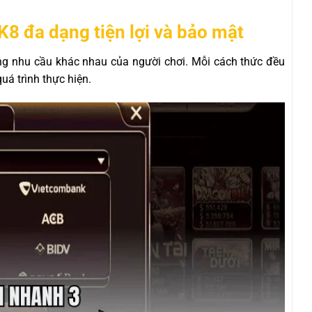
8 đa dạng tiện lợi và bảo mật
g nhu cầu khác nhau của người chơi. Mỗi cách thức đều
uá trình thực hiện.