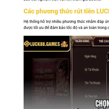
Các phương thức rút tiền LUCK
Hệ thống hỗ trợ nhiều phương thức nhằm đáp ứn
được tối ưu để đảm bảo tốc độ và an toàn trong q