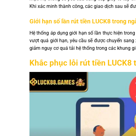
Khi xác minh thành công, các giao dịch sau sẽ đượ
Giới hạn số lần rút tiền LUCK8 trong ng
Hệ thống áp dụng giới hạn số lần thực hiện trong
vượt quá giới hạn, yêu cầu sẽ được chuyển sang x
giảm nguy cơ quá tải hệ thống trong các khung g
Khắc phục lỗi rút tiền LUCK8