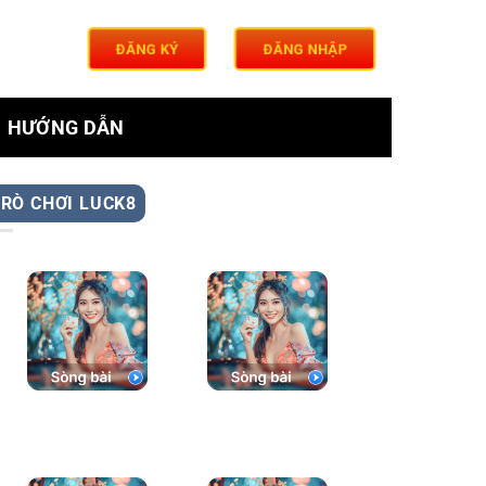
ĐĂNG KÝ
ĐĂNG NHẬP
HƯỚNG DẪN
RÒ CHƠI LUCK8