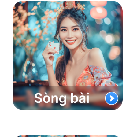
Tốc độ xử lý cược siêu nhanh
Mỗi khi dealer dừng chia bài, kết quả cược sẽ được xác
định và xử lý trong vòng 3 đến 5 giây. Hệ thống tính tiền tự
động theo bảng kèo đã đặt, không có bước xét duyệt thủ
công. Người thắng được cộng tiền ngay vào ví chính mà
không cần thao tác gì thêm. Với người chơi quen đánh theo
nhịp nhanh, đây là lợi thế cực lớn giúp tối ưu thời gian và
vào kèo mới ngay sau đó.
Giao dịch minh bạch, không treo lệnh
Tất cả hoạt động đặt cược trong
Casino LUCK8
đều được
ghi lại theo mã ván cụ thể. Mỗi ván chơi hiển thị rõ thời
gian bắt đầu, số tiền đã đặt, kết quả thắng thua và số tiền
được cộng. Người chơi có thể truy cập mục lịch sử để xem
lại chi tiết từng ván bất kỳ lúc nào. Không có chuyện lệnh
bị kẹt, kết quả mập mờ hoặc giao dịch bị giữ lại. Mọi thông
tin được cập nhật đúng thời điểm xảy ra và lưu lại đầy đủ..