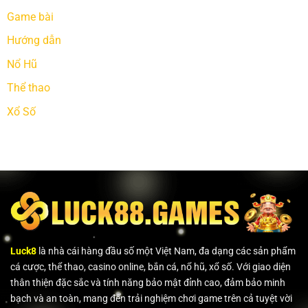
Game bài
Hướng dẫn
Nổ Hũ
Thể thao
Xổ Số
Luck8
là nhà cái hàng đầu số một Việt Nam, đa dạng các sản phẩm
cá cược, thể thao, casino online, bắn cá, nổ hũ, xổ số. Với giao diện
thân thiện đặc sắc và tính năng bảo mật đỉnh cao, đảm bảo minh
bạch và an toàn, mang đến trải nghiệm chơi game trên cả tuyệt vời