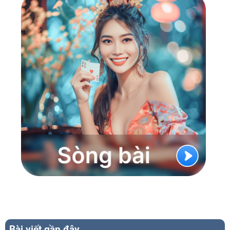
Lọc sảnh game hoặc chọn theo tên trò chơi
Chọn bàn chơi theo mức cược phù hợp
Nhấn Tham gia để vào bàn
Đặt tiền vào cửa muốn cược
Chờ dealer chia bài và nhận kết quả
Kết luận
Casino LUCK8
là nơi minh bạch và khả năng sinh lời cao
nhất cho người chơi bài online hiện nay. Từ baccarat đến
sicbo, từ cược nhỏ đến bàn VIP, mọi trải nghiệm đều được
tinh chỉnh để tối ưu hóa kết quả ván chơi. Nếu bạn muốn
vào tiền thông minh và ăn thưởng rõ ràng, hãy chọn ngay
LUCK8
để bắt đầu hành trình thắng lớn hôm nay.
Xem thêm:
Bắn Cá LUCK8
Săn Boss Cực
Mượt Thưởng Nhân Cực Cao
Bài viết gần đây