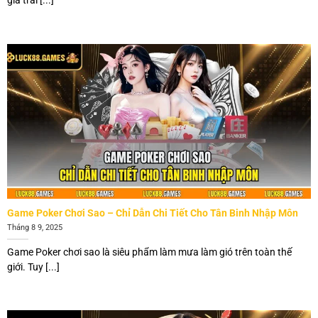
gia trải [...]
Khuyến mãi riêng cho người chơi Casino LUCK8
Nhà cái thiết kế hệ thống khuyến mãi riêng biệt cho người
chơi chuyên mục này. Từ hoàn xu, tặng mã cược đến
thưởng nạp lại, tất cả đều áp dụng tự động. Không cần
đăng ký nhận ưu đãi thủ công.
Game Poker Chơi Sao – Chỉ Dẫn Chi Tiết Cho Tân Binh Nhập Môn
Tháng 8 9, 2025
Game Poker chơi sao là siêu phẩm làm mưa làm gió trên toàn thế
giới. Tuy [...]
Khuyến mãi riêng cho Casino LUCK8